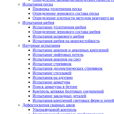
Испытания песка
Проверка уплотнения песка
Определение зернового состава песка
Определение плотности методом режущего ко
Испытания щебня
Испытание уплотнения щебня
Определение зернового состава щебня
Испытания шлакового щебня
Испытания щебня на морозостойкость
Натурные испытания
Испытание анкеров и анкерных креплений
Испытание лифтовых петель
Испытания анкеров на срез
Испытание стремянок
Испытания диэлектрических стремянок
Испытание стеллажей
Испытания на адгезию
Испытание арматуры
Поиск арматуры в бетоне
Контроль затяжки болтовых соединений
Испытание закладных деталей
Испытания креплений световых ферм и цепе
Дефектоскопия сварных швов
Ультразвуковой контроль