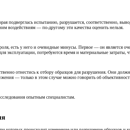
орая подверглась испытанию, разрушается, соответственно, выво
ним воздействиям — по-другому эти качества оценить нельзя.
ля, есть у него и очевидные минусы. Первое — он является очен
для эксплуатации, потребуются время и материальные затраты, ч
твенно отнестись к отбору образцов для разрушения. Они долж
ружения — только в этом случае можно говорить об объективнос
исследования опытным специалистам.
ия
ри которых происходит изменение или разрушение образцов и к