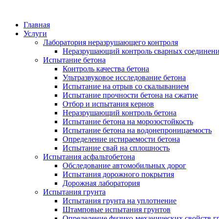
Главная
Услуги
Лаборатория неразрушающего контроля
Неразрушающий контроль сварных соединен
Испытание бетона
Контроль качества бетона
Ультразвуковое исследование бетона
Испытание на отрыв со скалыванием
Испытание прочности бетона на сжатие
Отбор и испытания кернов
Неразрушающий контроль бетона
Испытание бетона на морозостойкость
Испытание бетона на водонепроницаемость
Определение истираемости бетона
Испытание свай на сплошность
Испытания асфальтобетона
Обследование автомобильных дорог
Испытания дорожного покрытия
Дорожная лаборатория
Испытания грунта
Испытания грунта на уплотнение
Штамповые испытания грунтов
Определение физико-механических свойств г