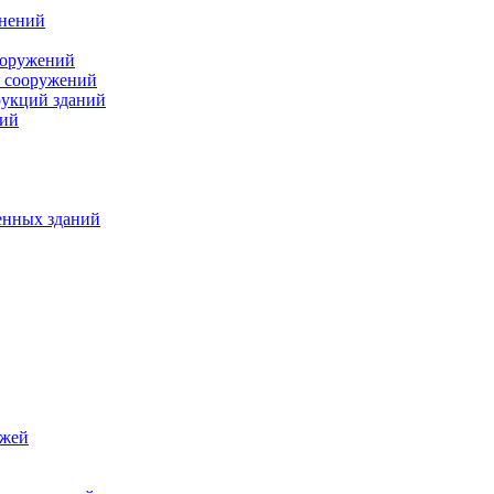
инений
ооружений
и сооружений
рукций зданий
ний
енных зданий
джей