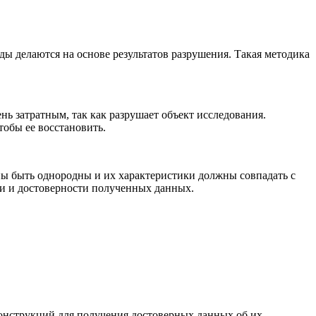
ды делаются на основе результатов разрушения. Такая методика
ь затратным, так как разрушает объект исследования.
тобы ее восстановить.
ны быть однородны и их характеристики должны совпадать с
ти и достоверности полученных данных.
онструкций для получения достоверных данных об их