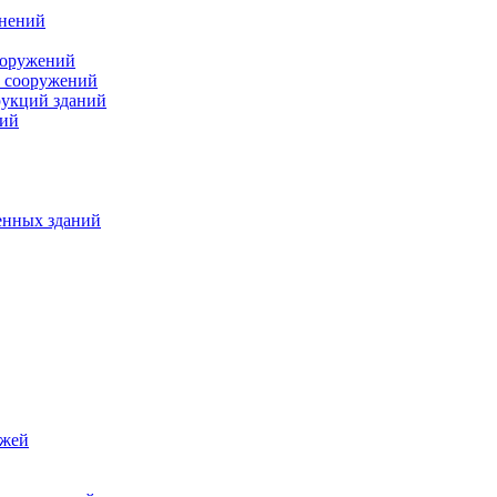
инений
ооружений
и сооружений
рукций зданий
ний
енных зданий
джей