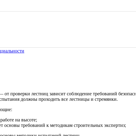
циальности
 от проверки лестниц зависит соблюдение требований безопасно
испытания должны проходить все лестницы и стремянки.
ющие:
работе на высоте;
ет основы требований к методикам строительных экспертиз;
ы основы методики испытаний лестниц.