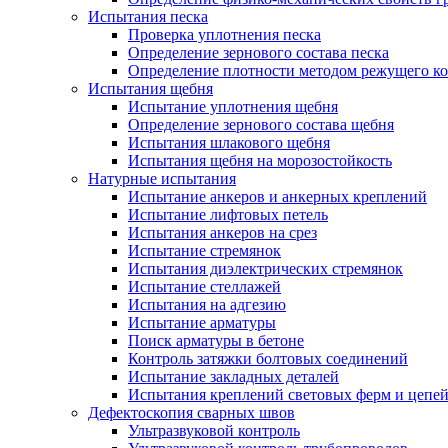
Испытания песка
Проверка уплотнения песка
Определение зернового состава песка
Определение плотности методом режущего ко
Испытания щебня
Испытание уплотнения щебня
Определение зернового состава щебня
Испытания шлакового щебня
Испытания щебня на морозостойкость
Натурные испытания
Испытание анкеров и анкерных креплений
Испытание лифтовых петель
Испытания анкеров на срез
Испытание стремянок
Испытания диэлектрических стремянок
Испытание стеллажей
Испытания на адгезию
Испытание арматуры
Поиск арматуры в бетоне
Контроль затяжки болтовых соединений
Испытание закладных деталей
Испытания креплений световых ферм и цепе
Дефектоскопия сварных швов
Ультразвуковой контроль