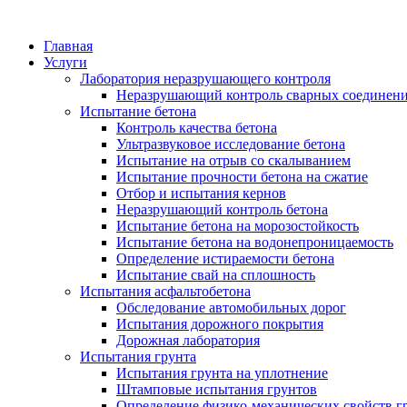
Главная
Услуги
Лаборатория неразрушающего контроля
Неразрушающий контроль сварных соединен
Испытание бетона
Контроль качества бетона
Ультразвуковое исследование бетона
Испытание на отрыв со скалыванием
Испытание прочности бетона на сжатие
Отбор и испытания кернов
Неразрушающий контроль бетона
Испытание бетона на морозостойкость
Испытание бетона на водонепроницаемость
Определение истираемости бетона
Испытание свай на сплошность
Испытания асфальтобетона
Обследование автомобильных дорог
Испытания дорожного покрытия
Дорожная лаборатория
Испытания грунта
Испытания грунта на уплотнение
Штамповые испытания грунтов
Определение физико-механических свойств г