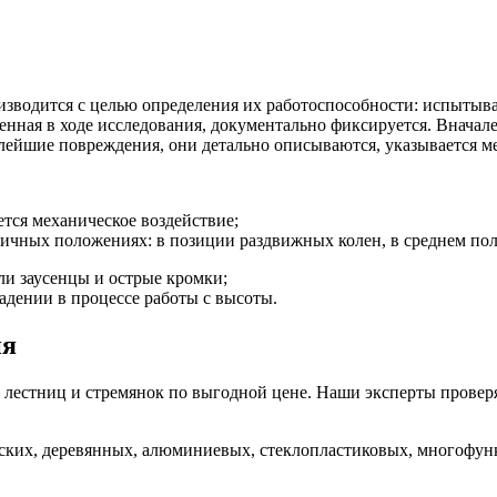
зводится с целью определения их работоспособности: испытывае
ная в ходе исследования, документально фиксируется. Вначале 
лейшие повреждения, они детально описываются, указывается ме
ется механическое воздействие;
личных положениях: в позиции раздвижных колен, в среднем по
ли заусенцы и острые кромки;
дении в процессе работы с высоты.
ия
лестниц и стремянок по выгодной цене. Наши эксперты провер
еских, деревянных, алюминиевых, стеклопластиковых, многофу