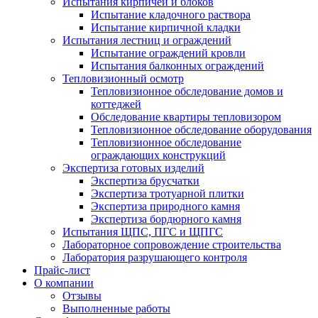
Испытания кирпичей и блоков
Испытание кладочного раствора
Испытание кирпичной кладки
Испытания лестниц и ограждений
Испытание ограждений кровли
Испытания балконных ограждений
Тепловизионный осмотр
Тепловизионное обследование домов и
коттеджей
Обследование квартиры тепловизором
Тепловизионное обследование оборудования
Тепловизионное обследование
ограждающих конструкций
Экспертиза готовых изделий
Экспертиза брусчатки
Экспертиза тротуарной плитки
Экспертиза природного камня
Экспертиза бордюрного камня
Испытания ЩПС, ПГС и ЩПГС
Лабораторное сопровождение строительства
Лаборатория разрушающего контроля
Прайс-лист
О компании
Отзывы
Выполненные работы