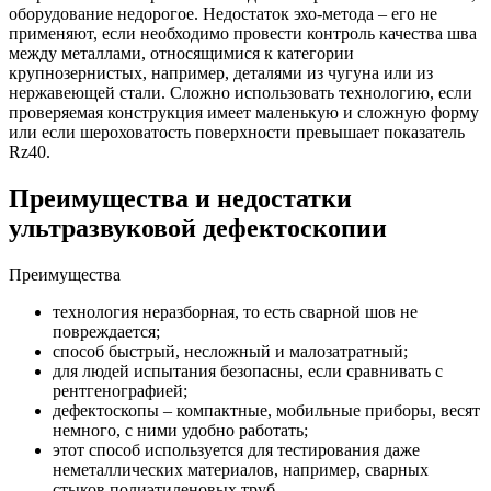
оборудование недорогое. Недостаток эхо-метода – его не
применяют, если необходимо провести контроль качества шва
между металлами, относящимися к категории
крупнозернистых, например, деталями из чугуна или из
нержавеющей стали. Сложно использовать технологию, если
проверяемая конструкция имеет маленькую и сложную форму
или если шероховатость поверхности превышает показатель
Rz40.
Преимущества и недостатки
ультразвуковой дефектоскопии
Преимущества
технология неразборная, то есть сварной шов не
повреждается;
способ быстрый, несложный и малозатратный;
для людей испытания безопасны, если сравнивать с
рентгенографией;
дефектоскопы – компактные, мобильные приборы, весят
немного, с ними удобно работать;
этот способ используется для тестирования даже
неметаллических материалов, например, сварных
стыков полиэтиленовых труб.