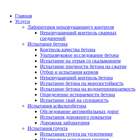
Главная
Услуги
Лаборатория неразрушающего контроля
Неразрушающий контроль сварных
соединений
Испытание бетона
Контроль качества бетона
Ультразвуковое исследование бетона
Испытание на отрыв со скалыванием
Испытание прочности бетона на сжатие
Отбор и испытания кернов
Неразрушающий контроль бетона
Испытание бетона на морозостойкость
Испытание бетона на водонепроницаемость
Определение истираемости бетона
Испытание свай на сплошность
Испытания асфальтобетона
Обследование автомобильных дорог
Испытания дорожного покрытия
Дорожная лаборатория
Испытания грунта
Испытания грунта на уплотнение
Штамповые испытания грунтов