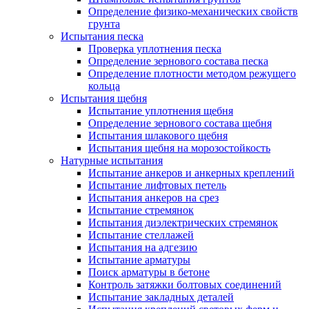
Определение физико-механических свойств
грунта
Испытания песка
Проверка уплотнения песка
Определение зернового состава песка
Определение плотности методом режущего
кольца
Испытания щебня
Испытание уплотнения щебня
Определение зернового состава щебня
Испытания шлакового щебня
Испытания щебня на морозостойкость
Натурные испытания
Испытание анкеров и анкерных креплений
Испытание лифтовых петель
Испытания анкеров на срез
Испытание стремянок
Испытания диэлектрических стремянок
Испытание стеллажей
Испытания на адгезию
Испытание арматуры
Поиск арматуры в бетоне
Контроль затяжки болтовых соединений
Испытание закладных деталей