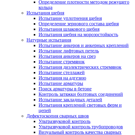
Определение плотности методом режущего
кольца
Испытания щебня
Испытание уплотнения щебня
Определение зернового состава щебня
Испытания шлакового щебня
Испытания щебня на морозостойкость
Натурные испытания
Испытание анкеров и анкерных креплений
Испытание лифтовых петель
Испытания анкеров на срез
Испытание стремянок
Испытания диэлектрических стремянок
Испытание стеллажей
Испытания на адгезию
Испытание арматуры
Поиск арматуры в бетоне
Контроль затяжки болтовых соединений
Испытание закладных деталей
Испытания креплений световых ферм и
цепей
Дефектоскопия сварных швов
Ультразвуковой контроль
Ультразвуковой контроль трубопроводов
Визуальный контроль качества сварных