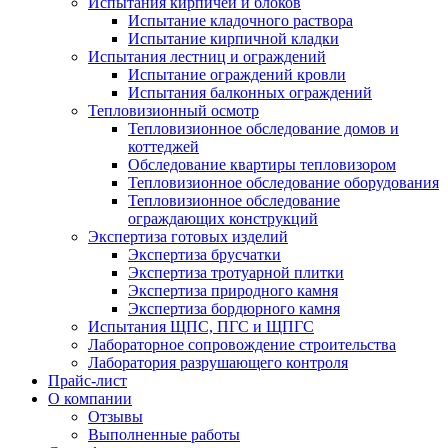
Испытания кирпичей и блоков
Испытание кладочного раствора
Испытание кирпичной кладки
Испытания лестниц и ограждений
Испытание ограждений кровли
Испытания балконных ограждений
Тепловизионный осмотр
Тепловизионное обследование домов и
коттеджей
Обследование квартиры тепловизором
Тепловизионное обследование оборудования
Тепловизионное обследование
ограждающих конструкций
Экспертиза готовых изделий
Экспертиза брусчатки
Экспертиза тротуарной плитки
Экспертиза природного камня
Экспертиза бордюрного камня
Испытания ЩПС, ПГС и ЩПГС
Лабораторное сопровождение строительства
Лаборатория разрушающего контроля
Прайс-лист
О компании
Отзывы
Выполненные работы