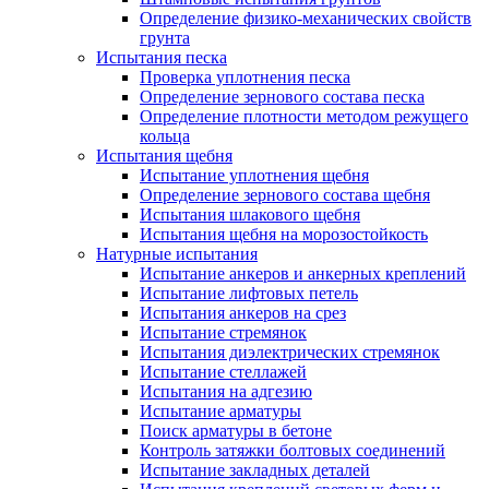
Определение физико-механических свойств
грунта
Испытания песка
Проверка уплотнения песка
Определение зернового состава песка
Определение плотности методом режущего
кольца
Испытания щебня
Испытание уплотнения щебня
Определение зернового состава щебня
Испытания шлакового щебня
Испытания щебня на морозостойкость
Натурные испытания
Испытание анкеров и анкерных креплений
Испытание лифтовых петель
Испытания анкеров на срез
Испытание стремянок
Испытания диэлектрических стремянок
Испытание стеллажей
Испытания на адгезию
Испытание арматуры
Поиск арматуры в бетоне
Контроль затяжки болтовых соединений
Испытание закладных деталей