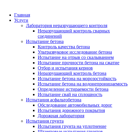
Главная
Услуги
Лаборатория неразрушающего контроля
Неразрушающий контроль сварных
соединений
Испытание бетона
Контроль качества бетона
Ультразвуковое исследование бетона
Испытание на отрыв со скалыванием
Испытание прочности бетона на сжатие
Отбор и испытания кернов
Неразрушающий контроль бетона
Испытание бетона на морозостойкость
Испытание бетона на водонепроницаемость
Определение истираемости бетона
Испытание свай на сплошность
Испытания асфальтобетона
Обследование автомобильных дорог
Испытания дорожного покрытия
Дорожная лаборатория
Испытания грунта
Испытания грунта на уплотнение
Штамповые испытания грунтов