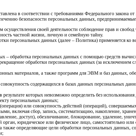
авлена в соответствии с требованиями Федерального закона от
спечению безопасности персональных данных, предпринимаемые
м осуществления своей деятельности соблюдение прав и свобод 
нность частной жизни, личную и семейную тайну.
тки персональных данных (далее – Политика) применяется ко 
ых – обработка персональных данных с помощью средств вычис
екращение обработки персональных данных (за исключением слу
онных материалов, а также программ для ЭВМ и баз данных, обе
совокупность содержащихся в базах данных персональных дан
в результате которых невозможно определить без использован
екту персональных данных;
(операция) или совокупность действий (операций), совершаемых
ыми, включая сбор, запись, систематизацию, накопление, хранен
тавление, доступ), обезличивание, блокирование, удаление, уни
 орган, юридическое или физическое лицо, самостоятельно или
а также определяющие цели обработки персональных данных, со
и;