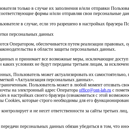
ователя только в случае их заполнения и/или отправки Пользов
 соответствующие формы и/или отправляя свои персональные дан
зователе в случае, если это разрешено в настройках браузера П
ботки персональных данных
ются Оператором, обеспечивается путем реализации правовых, 
аконодательства в области защиты персональных данных.
 данных и принимает все возможные меры, исключающие досту
и каких условиях не будут переданы третьим лицам, за исключе
нных, Пользователь может актуализировать их самостоятельно,
меткой «Актуализация персональных данных».
граниченным. Пользователь может в любой момент отозвать свое
почты на электронный адрес Оператора
office@ont-lab.ru
с пометк
ies в настройках своего браузера (ознакомиться с этой возможн
йлы Cookies, которые строго необходимы для его функционирован
 контролирует и не несет ответственности за сайты третьих лиц
передачи персональных данных обязан убедиться в том, что ин