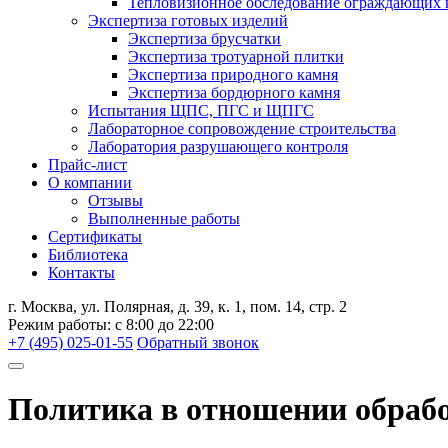
Тепловизионное обследование ограждающих 
Экспертиза готовых изделий
Экспертиза брусчатки
Экспертиза тротуарной плитки
Экспертиза природного камня
Экспертиза бордюрного камня
Испытания ЩПС, ПГС и ЩПГС
Лабораторное сопровождение строительства
Лаборатория разрушающего контроля
Прайс-лист
О компании
Отзывы
Выполненные работы
Сертификаты
Библиотека
Контакты
г. Москва, ул. Полярная, д. 39, к. 1, пом. 14, стр. 2
Режим работы: с 8:00 до 22:00
+7 (495) 025-01-55
Обратный звонок
Политика в отношении обраб