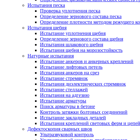
Испытания песка
Проверка уплотнения песка
Определение зернового состава песка
Определение плотности методом режущего ко
Испытания щебня
Испытание уплотнения щебня
Определение зернового состава щебня
Испытания шлакового щебня
Испытания щебня на морозостойкость
Натурные испытания
Испытание анкеров и анкерных креплений
Испытание лифтовых петель
Испытания анкеров на срез
Испытание стремянок
Испытания диэлектрических стремянок
Испытание стеллажей
Испытания на адгезию
Испытание арматуры
Поиск арматуры в бетоне
Контроль затяжки болтовых соединений
Испытание закладных деталей
Испытания креплений световых ферм и цепе
Дефектоскопия сварных швов
Ультразвуковой контроль