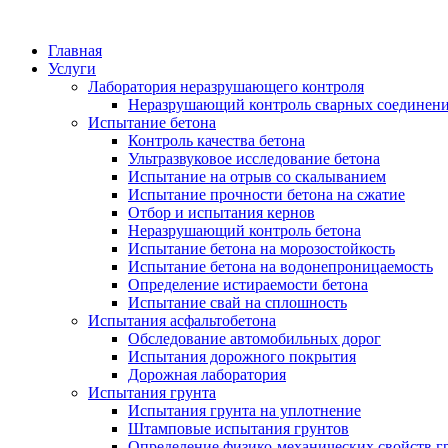
Главная
Услуги
Лаборатория неразрушающего контроля
Неразрушающий контроль сварных соединен
Испытание бетона
Контроль качества бетона
Ультразвуковое исследование бетона
Испытание на отрыв со скалыванием
Испытание прочности бетона на сжатие
Отбор и испытания кернов
Неразрушающий контроль бетона
Испытание бетона на морозостойкость
Испытание бетона на водонепроницаемость
Определение истираемости бетона
Испытание свай на сплошность
Испытания асфальтобетона
Обследование автомобильных дорог
Испытания дорожного покрытия
Дорожная лаборатория
Испытания грунта
Испытания грунта на уплотнение
Штамповые испытания грунтов
Определение физико-механических свойств г