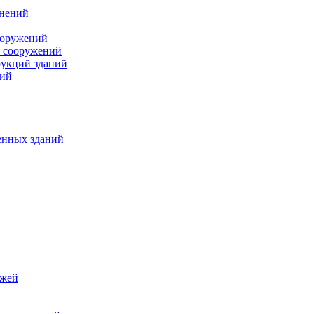
инений
ооружений
и сооружений
рукций зданий
ний
енных зданий
джей