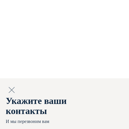
строгая конфиденциальность при оформлении заказа. Сведения
надёжно сохраняются и защищены от передачи. Согласием на
обработку данных клиента исключительно с целью оказания
услуг является размещение заказа на сайте.
К персональным данным относится личная информация о
клиенте: домашний адрес; имя, фамилия, отчество; сведения о
рождении; личные контакты (телефон, электронная почта)
которые перечислены в Законе РФ № 152-ФЗ «О персональных
данных» от 27 июля 2006 г.
Клиент вправе отказаться от обработки персональных данных.
Нами в данном случае гарантируется удаление с сайта всех
персональных данных в трёхдневный срок в рабочее время.
Подобный отказ клиент может оформить простым электронным
письмом на адрес, указанный на странице нашего сайта.
Укажите ваши
контакты
И мы перезвоним вам