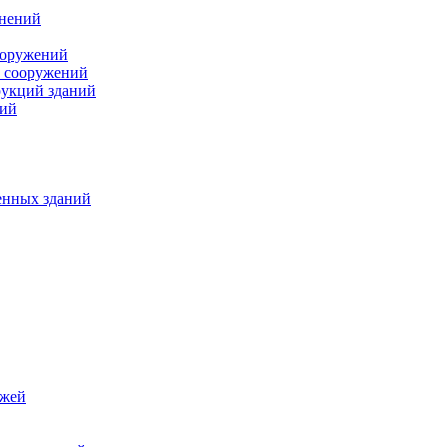
инений
ооружений
и сооружений
рукций зданий
ний
енных зданий
джей