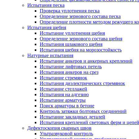
Испытания песка
Проверка уплотнения песка
Определение зернового состава песка
Определение плотности методом режущего ко
Испытания щебня
Испытание уплотнения щебня
Определение зернового состава щебня
Испытания шлакового щебня
Испытания щебня на морозостойкость
Натурные испытания
Испытание анкеров и анкерных креплений
Испытание лифтовых петель
Испытания анкеров на срез
Испытание стремянок
Испытания диэлектрических стремянок
Испытание стеллажей
Испытания на адгезию
Испытание арматуры
Поиск арматуры в бетоне
Контроль затяжки болтовых соединений
Испытание закладных деталей
Испытания креплений световых ферм и цепе
Дефектоскопия сварных швов
Ультразвуковой контроль