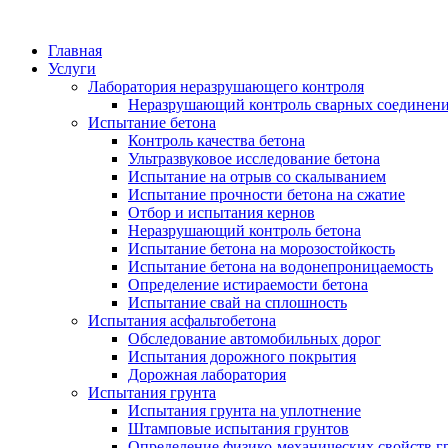
Главная
Услуги
Лаборатория неразрушающего контроля
Неразрушающий контроль сварных соединен
Испытание бетона
Контроль качества бетона
Ультразвуковое исследование бетона
Испытание на отрыв со скалыванием
Испытание прочности бетона на сжатие
Отбор и испытания кернов
Неразрушающий контроль бетона
Испытание бетона на морозостойкость
Испытание бетона на водонепроницаемость
Определение истираемости бетона
Испытание свай на сплошность
Испытания асфальтобетона
Обследование автомобильных дорог
Испытания дорожного покрытия
Дорожная лаборатория
Испытания грунта
Испытания грунта на уплотнение
Штамповые испытания грунтов
Определение физико-механических свойств г