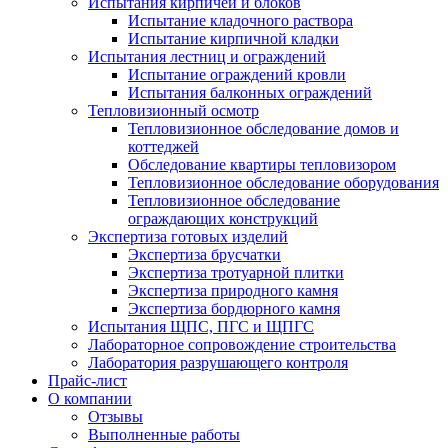
Испытания кирпичей и блоков
Испытание кладочного раствора
Испытание кирпичной кладки
Испытания лестниц и ограждений
Испытание ограждений кровли
Испытания балконных ограждений
Тепловизионный осмотр
Тепловизионное обследование домов и
коттеджей
Обследование квартиры тепловизором
Тепловизионное обследование оборудования
Тепловизионное обследование
ограждающих конструкций
Экспертиза готовых изделий
Экспертиза брусчатки
Экспертиза тротуарной плитки
Экспертиза природного камня
Экспертиза бордюрного камня
Испытания ЩПС, ПГС и ЩПГС
Лабораторное сопровождение строительства
Лаборатория разрушающего контроля
Прайс-лист
О компании
Отзывы
Выполненные работы