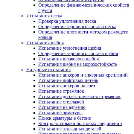
Определение физико-механических свойств
грунта
Испытания песка
Проверка уплотнения песка
Определение зернового состава песка
Определение плотности методом режущего
кольца
Испытания щебня
Испытание уплотнения щебня
Определение зернового состава щебня
Испытания шлакового щебня
Испытания щебня на морозостойкость
Натурные испытания
Испытание анкеров и анкерных креплений
Испытание лифтовых петель
Испытания анкеров на срез
Испытание стремянок
Испытания диэлектрических стремянок
Испытание стеллажей
Испытания на адгезию
Испытание арматуры
Поиск арматуры в бетоне
Контроль затяжки болтовых соединений
Испытание закладных деталей