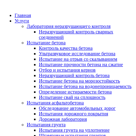
Главная
Услуги
Лаборатория неразрушающего контроля
Неразрушающий контроль сварных
соединений
Испытание бетона
Контроль качества бетона
Ультразвуковое исследование бетона
Испытание на отрыв со скалыванием
Испытание прочности бетона на сжатие
Отбор и испытания кернов
Неразрушающий контроль бетона
Испытание бетона на морозостойкость
Испытание бетона на водонепроницаемость
Определение истираемости бетона
Испытание свай на сплошность
Испытания асфальтобетона
Обследование автомобильных дорог
Испытания дорожного покрытия
Дорожная лаборатория
Испытания грунта
Испытания грунта на уплотнение
Штамповые испытания грунтов