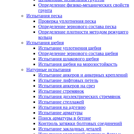
Определение физико-механических свойств
грунта
Испытания песка
Проверка уплотнения песка
Определение зернового состава песка
Определение плотности методом режущего
кольца
Испытания щебня
Испытание уплотнения щебня
Определение зернового состава щебня
Испытания шлакового щебня
Испытания щебня на морозостойкость
Натурные испытания
Испытание анкеров и анкерных креплений
Испытание лифтовых петель
Испытания анкеров на срез
Испытание стремянок
Испытания диэлектрических стремянок
Испытание стеллажей
Испытания на адгезию
Испытание арматуры
Поиск арматуры в бетоне
Контроль затяжки болтовых соединений
Испытание закладных деталей