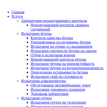
Главная
Услуги
Лаборатория неразрушающего контроля
Неразрушающий контроль сварных
соединений
Испытание бетона
Контроль качества бетона
Ультразвуковое исследование бетона
Испытание на отрыв со скалыванием
Испытание прочности бетона на сжатие
Отбор и испытания кернов
Неразрушающий контроль бетона
Испытание бетона на морозостойкость
Испытание бетона на водонепроницаемость
Определение истираемости бетона
Испытание свай на сплошность
Испытания асфальтобетона
Обследование автомобильных дорог
Испытания дорожного покрытия
Дорожная лаборатория
Испытания грунта
Испытания грунта на уплотнение
Штамповые испытания грунтов