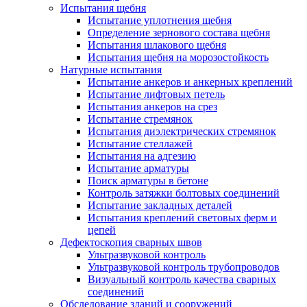
Испытания щебня
Испытание уплотнения щебня
Определение зернового состава щебня
Испытания шлакового щебня
Испытания щебня на морозостойкость
Натурные испытания
Испытание анкеров и анкерных креплений
Испытание лифтовых петель
Испытания анкеров на срез
Испытание стремянок
Испытания диэлектрических стремянок
Испытание стеллажей
Испытания на адгезию
Испытание арматуры
Поиск арматуры в бетоне
Контроль затяжки болтовых соединений
Испытание закладных деталей
Испытания креплений световых ферм и
цепей
Дефектоскопия сварных швов
Ультразвуковой контроль
Ультразвуковой контроль трубопроводов
Визуальный контроль качества сварных
соединений
Обследование зданий и сооружений