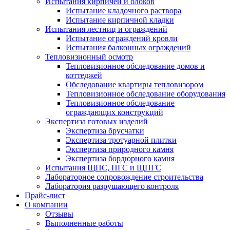
Испытания кирпичей и блоков
Испытание кладочного раствора
Испытание кирпичной кладки
Испытания лестниц и ограждений
Испытание ограждений кровли
Испытания балконных ограждений
Тепловизионный осмотр
Тепловизионное обследование домов и
коттеджей
Обследование квартиры тепловизором
Тепловизионное обследование оборудования
Тепловизионное обследование
ограждающих конструкций
Экспертиза готовых изделий
Экспертиза брусчатки
Экспертиза тротуарной плитки
Экспертиза природного камня
Экспертиза бордюрного камня
Испытания ЩПС, ПГС и ЩПГС
Лабораторное сопровождение строительства
Лаборатория разрушающего контроля
Прайс-лист
О компании
Отзывы
Выполненные работы